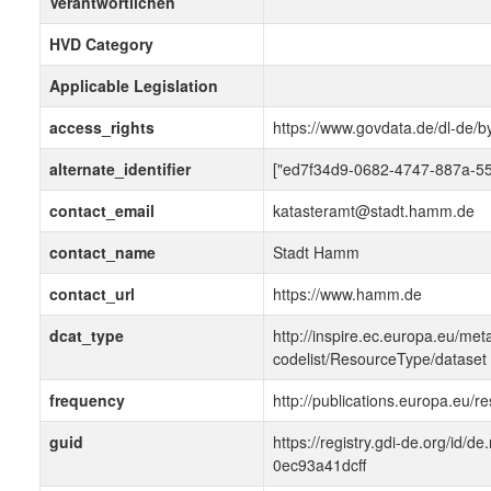
Verantwortlichen
HVD Category
Applicable Legislation
access_rights
https://www.govdata.de/dl-de/b
alternate_identifier
["ed7f34d9-0682-4747-887a-5
contact_email
katasteramt@stadt.hamm.de
contact_name
Stadt Hamm
contact_url
https://www.hamm.de
dcat_type
http://inspire.ec.europa.eu/met
codelist/ResourceType/dataset
frequency
http://publications.europa.eu/
guid
https://registry.gdi-de.org/id/
0ec93a41dcff