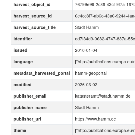
harvest_object_id
76799e99-2c86-43cf-9f7a-167
harvest_source_id
6e4cc8f7-ab6c-43a0-9244-4a
harvest_source_title
Stadt Hamm
identifier
ed7f34d9-0682-4747-887a-55
issued
2010-01-04
language
["http://publications.europa.eu
metadata_harvested_portal
hamm-geoportal
modified
2026-03-02
publisher_email
katasteramt@stadt.hamm.de
publisher_name
Stadt Hamm
publisher_url
https://www.hamm.de
theme
["http://publications.europa.eu/