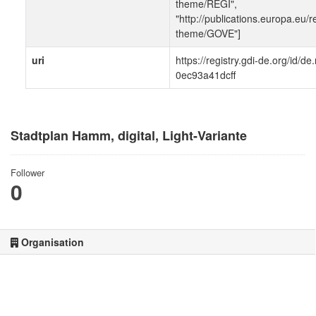
theme/REGI",
"http://publications.europa.eu/r
theme/GOVE"]
uri
https://registry.gdi-de.org/id/
0ec93a41dcff
Stadtplan Hamm, digital, Light-Variante
Follower
0
Organisation