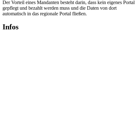
Der Vorteil eines Mandanten besteht darin, dass kein eigenes Portal
gepflegt und bezahlt werden muss und die Daten von dort
automatisch in das regionale Portal fließen.
Infos
Nutzungsbedingungen
Datenschutz
Impressum
Weiterführende Links
Open Knowledge Foundation
CKAN-API
Soziale Medien