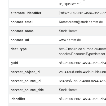
0", "quelle": "" }
alternate_identifier
["8f62d209-2561-4564-9bd2-5
contact_email
Katasteramt@stadt.hamm.de
contact_name
Stadt Hamm
contact_url
www.hamm.de
dcat_type
http://inspire.ec.europa.eu/met
codelist/ResourceType/dataset
guid
8f62d209-2561-4564-9bd2-5b
harvest_object_id
2a041a6d-58fa-46dc-b2bb-680
harvest_source_id
6e4cc8f7-ab6c-43a0-9244-4a
harvest_source_title
Stadt Hamm
identifier
8f62d209-2561-4564-9bd2-5b